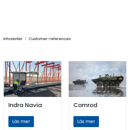
Skip to main content
Produkter
Infosenter
Customer-references
Branscher
Leverantörer
Produktsök
Indra Navia
Comrod
Läs mer
Läs mer