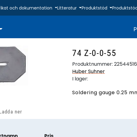
fikat och dokumentation
Litteratur
Produktstöd
Produktstö
P
74 Z-0-0-55
Produktnummer:
22544516
Huber Suhner
I lager:
Soldering gauge 0.25 m
Ladda ner
ktnamn
Pris