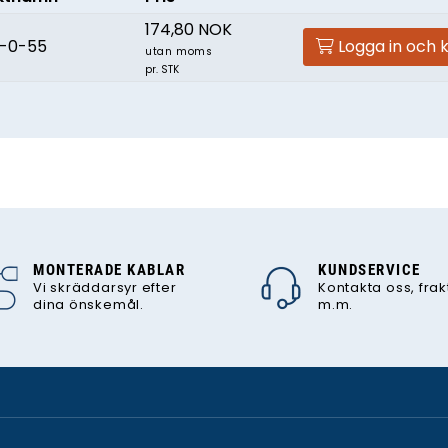
174,80 NOK
0-0-55
Logga in och 
utan moms
pr. STK
MONTERADE KABLAR
KUNDSERVICE
Vi skräddarsyr efter
Kontakta oss, frak
dina önskemål.
m.m.