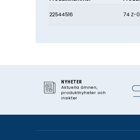
22544516
74 Z-
NYHETER
Aktuella ämnen,
produktnyheter och
insikter