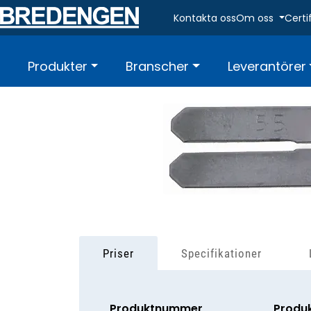
Skip to main content
Kontakta oss
Om oss
Certi
Produkter
Branscher
Leverantörer
Priser
Specifikationer
Produktnummer
Produ