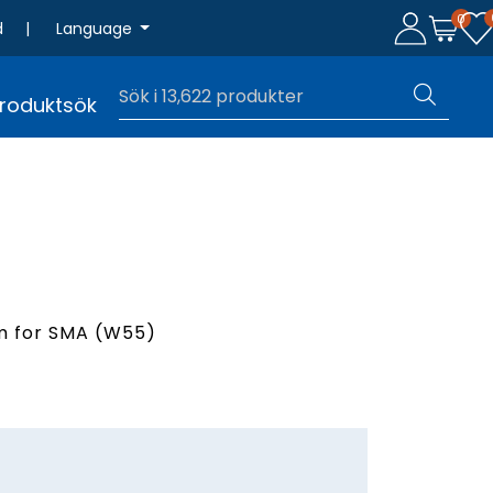
0
d
|
Language
roduktsök
m for SMA (W55)