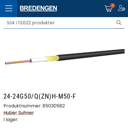
Skip to main content
Toggle navigation
0
Togg
Produkter
Branscher
Leverantörer
Produktsök
24-24G50/Q(ZN)H-M50-F
Produktnummer:
85030582
Huber Suhner
I lager: