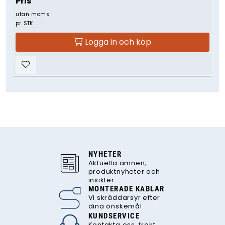
Pris
utan moms
pr. STK
Logga in och köp
NYHETER
Aktuella ämnen,
produktnyheter och
insikter
MONTERADE KABLAR
Vi skräddarsyr efter
dina önskemål.
KUNDSERVICE
Kontakta oss, frakt