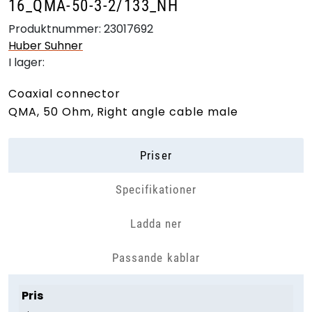
16_QMA-50-3-2/133_NH
Produktnummer:
23017692
Huber Suhner
I lager:
Coaxial connector
QMA, 50 Ohm, Right angle cable male
Priser
Specifikationer
Ladda ner
Passande kablar
Pris