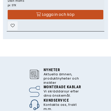
utan moms
pr. STK
Logga in och köp
NYHETER
Aktuella ämnen,
produktnyheter och
insikter
MONTERADE KABLAR
Vi skräddarsyr efter
dina önskemål.
KUNDSERVICE
Kontakta oss, frakt
m.m.