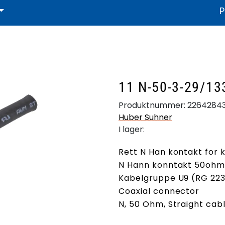
P
fikat och dokumentation
Litteratur
Produktstöd
Produktstö
11 N-50-3-29/1
Produktnummer:
2264284
Huber Suhner
I lager:
Rett N Han kontakt for
N Hann konntakt 50oh
Kabelgruppe U9 (RG 22
Coaxial connector
N, 50 Ohm, Straight cab