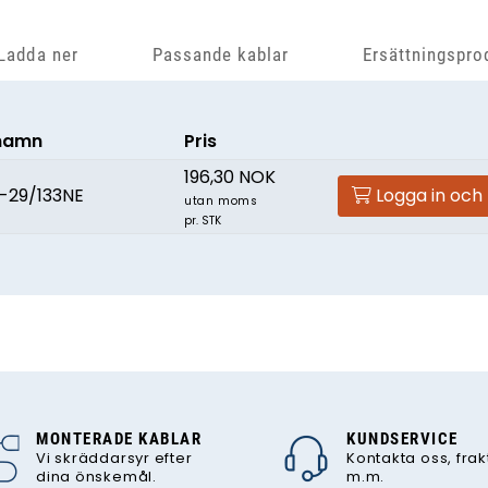
Ladda ner
Passande kablar
Ersättningspro
namn
Pris
196,30 NOK
3-29/133NE
Logga in och
utan moms
pr. STK
MONTERADE KABLAR
KUNDSERVICE
Vi skräddarsyr efter
Kontakta oss, frak
dina önskemål.
m.m.